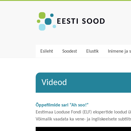
Skip
to
Eesti
content
sood
Esileht
Soodest
Elustik
Inimene ja 
Videod
Õppefilmide sari “Ah soo!”
Eestimaa Looduse Fondi (ELF) ekspertide loodud
ü
Võimalik vaadata ka vene- ja ingliskeelsete subtiit