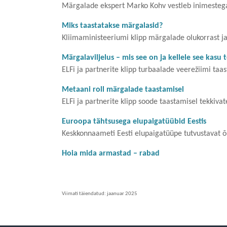
Märgalade ekspert Marko Kohv vestleb inimestega
Miks taastatakse märgalasid?
Kliimaministeeriumi klipp märgalade olukorrast j
Märgalaviljelus – mis see on ja kellele see kasu 
ELFi ja partnerite klipp
turbaalade veerežiimi taa
Metaani roll märgalade taastamisel
ELFi ja partnerite klipp soode taastamisel tekkiva
Euroopa tähtsusega elupaigatüübid Eestis
Keskkonnaameti Eesti elupaigatüüpe tutvustavat 
Hoia mida armastad – rabad
Viimati täiendatud: jaanuar 2025