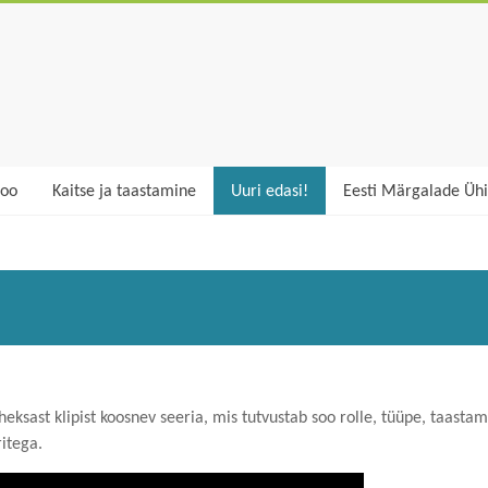
soo
Kaitse ja taastamine
Uuri edasi!
Eesti Märgalade Üh
heksast klipist koosnev seeria, mis tutvustab soo rolle, tüüpe, taastam
ritega.