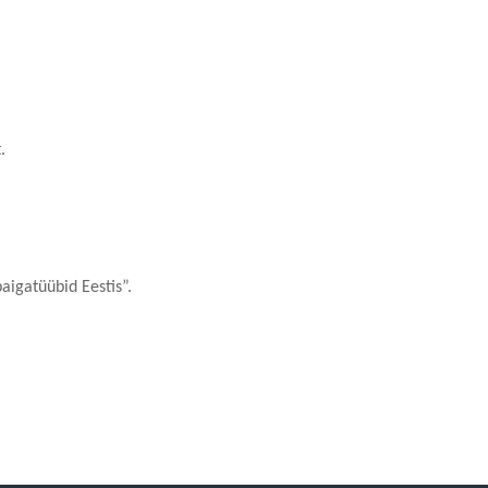
.
igatüübid Eestis”.