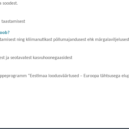
 soodest.
a taastamisest
toob?
stamisest ning kliimanutikast põllumajandusest ehk
märgalaviljelusest
test ja seotavatest kasvuhoonegaasidest
õppeprogramm “Eestimaa loodusväärtused – Euroopa tähtsusega elupa